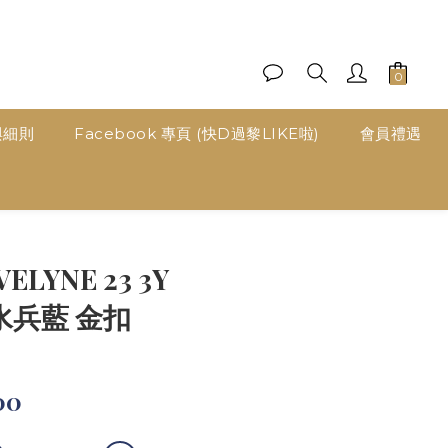
與細則
Facebook 專頁 (快D過黎LIKE啦)
會員禮遇
立即購買
ELYNE 23 3Y
C 水兵藍 金扣
00