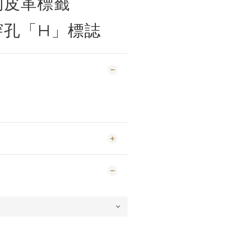
的皮革標籤
穿孔「H」標誌