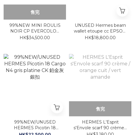
售完
99%NEW MINI ROULIS
UNUSED Hermes bearn
NOIR CP EVERCOLOR
wallet etoupe cc EPSOM
黑色 淡金扣
長銀包 大象灰 金扣
HK$34,500.00
HK$18,800.00
售完
99%NEW/UNUSED
HERMES L'Esprit
HERMES Picotin 18
s'Envole scarf 90 crème /
Cargo N4 gris platine CK
orange cuit / vert
HK$22,500.00
HK$3,180.00