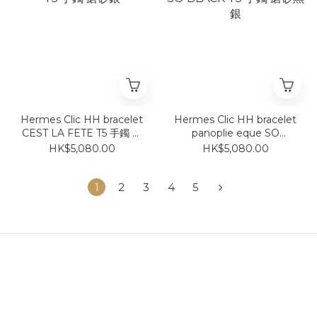
Hermes Clic HH bracelet
Hermes Clic HH bracelet
CEST LA FETE T5 手鐲 磨
panoplie eque SO
砂銀
BLACK T5 手鐲 磨砂黑銀
HK$5,080.00
HK$5,080.00
1
2
3
4
5