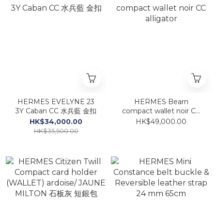
HERMES EVELYNE 23
HERMES Bearn
3Y Caban CC 水兵藍 金扣
compact wallet noir CC
alligator
HK$34,000.00
HK$49,000.00
HK$35,500.00