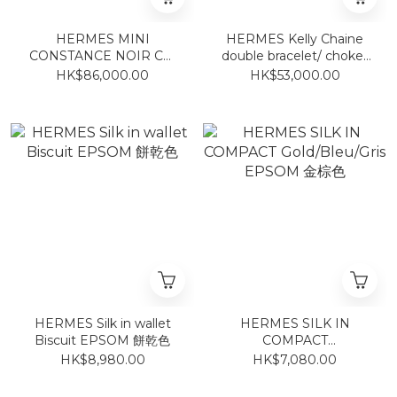
HERMES MINI
HERMES Kelly Chaine
CONSTANCE NOIR CM
double bracelet/ choker
EPSOM 黑拉絲金
玫瑰金
HK$86,000.00
HK$53,000.00
HERMES Silk in wallet
HERMES SILK IN
Biscuit EPSOM 餅乾色
COMPACT
Gold/Bleu/Gris EPSOM
HK$8,980.00
HK$7,080.00
金棕色