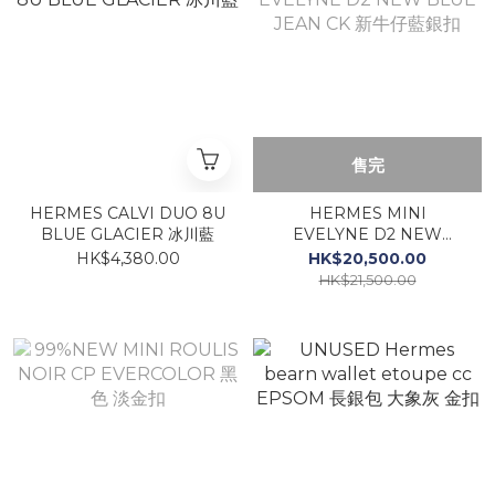
售完
HERMES CALVI DUO 8U
HERMES MINI
BLUE GLACIER 冰川藍
EVELYNE D2 NEW
BLUE JEAN CK 新牛仔藍
HK$4,380.00
HK$20,500.00
銀扣
HK$21,500.00