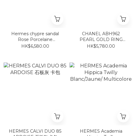
Hermes chypre sandal
CHANEL ABH962
Rose Porcelaine
PEARL GOLD RING
(women) 瓷釉粉紅
SIZE 54
HK$6,580.00
HK$5,780.00
HERMES CALVI DUO 85
HERMES Academia