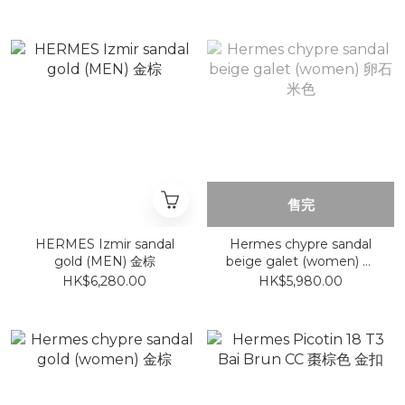
AMANDE/BLEU
售完
HERMES Izmir sandal
Hermes chypre sandal
gold (MEN) 金棕
beige galet (women) 卵
石米色
HK$6,280.00
HK$5,980.00