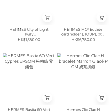
HERMES City of Light
HERMES MC² Euclide
Twilly
card holder ETOUPE 大象
Orange/Pétrole/Vieux
灰卡包
HK$1,580.00
HK$6,780.00
Rose
HERMES Bastia 6O Vert
Hermes Clic Clac H