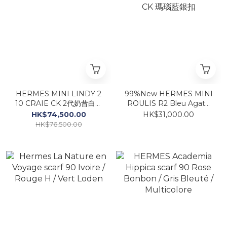
HERMES MINI LINDY 2
99%New HERMES MINI
10 CRAIE CK 2代奶昔白銀
ROULIS R2 Bleu Agate
扣
CK 瑪瑙藍銀扣
HK$74,500.00
HK$31,000.00
HK$76,500.00