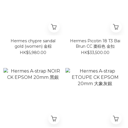
Hermes chypre sandal
Hermes Picotin 18 T3 Bai
gold (women) 金棕
Brun CC 棗棕色 金扣
HK$5,980.00
HK$33,500.00