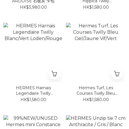
ARDOISE 石板灰 卡包
Hippica Twilly
Blanc/Jaune/ Multicolore
HK$3,980.00
HK$1,580.00
HERMES Harnais
Hermes Turf, Les
Legendaire Twilly
Courses Twilly Bleu
Blanc/Vert Loden/Rouge
Ciel/Jaune Vif/Vert
HK$1,580.00
HK$1,580.00