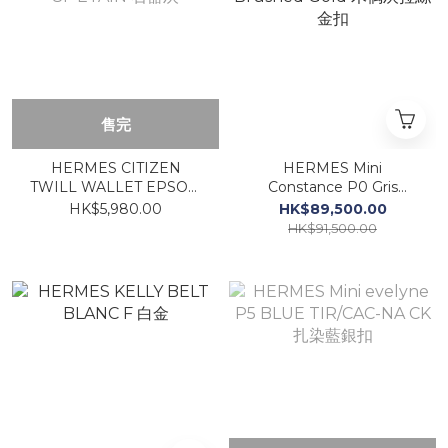
售完
HERMES CITIZEN
HERMES Mini
TWILL WALLET EPSOM
Constance P0 Gris
8F ETAIN 石器灰
Pantin Brushed Gold 木偶
HK$5,980.00
HK$89,500.00
灰拉絲金扣
HK$91,500.00