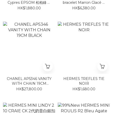
Cypres EPSOM 松柏綠 零
bracelet Marron Glacé P
錢包
GM 奶茶拼銀
HK$1,880.00
HK$6,380.00
CHANEL AP5346 VANITY
HERMES TREFLES TIE
WITH CHAIN 19CM
NOIR
BLACK
HK$27,800.00
HK$1,680.00