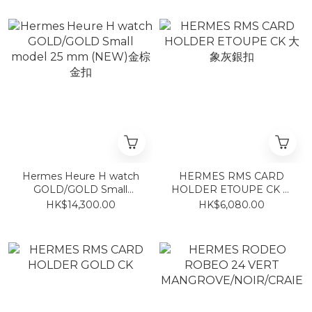
Hermes Heure H watch
HERMES RMS CARD
GOLD/GOLD Small
HOLDER ETOUPE CK 大
model 25 mm (NEW)金棕
象灰銀扣
HK$14,300.00
HK$6,080.00
金扣