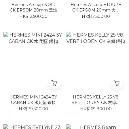
Hermes A-strap NOIR
Hermes A-strap ETOUPE
CK EPSOM 20mm 黑銀
CK EPSOM 20mm 大象
灰銀
HK$12,500.00
HK$12,500.00
HERMES MINI 2424 3Y
HERMES KELLY 25 V8
CABAN CK 水兵藍 銀扣
VERT LODEN CK 灰綠銀
扣
HK$79,500.00
HK$169,800.00