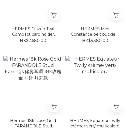
HERMES Citizen Twill
HERMES Mini
Compact card holder
Constance belt buckle &
(WALLET) ardoise/
Reversible leather strap
HK$7,680.00
HK$5,380.00
JAUNE MILTON 石板灰 短
24 mm 65cm
銀包
Hermes 18k Rose Gold
HERMES Equateur Twilly
FARANDOLE Stud
crème/ vert/ multicolore