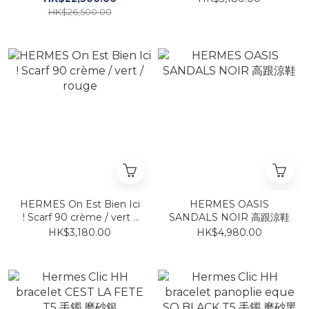
鉑金灰銀扣
amande
HK$26,500.00
HERMES On Est Bien Ici
HERMES OASIS
! Scarf 90 crème / vert /
SANDALS NOIR 高跟涼鞋
rouge
HK$3,180.00
HK$4,980.00