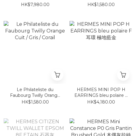
Earrings 豬鼻耳環 18k玫瑰
HK$7,980.00
HK$1,580.00
金 耳針 耳釘款
Le Philateliste du
HERMES MINI POP H
Faubourg Twilly Orange
EARRINGS bleu polaire F
Cuit / Gris / Corail
耳環 極地藍金
HK$1,580.00
HK$4,180.00