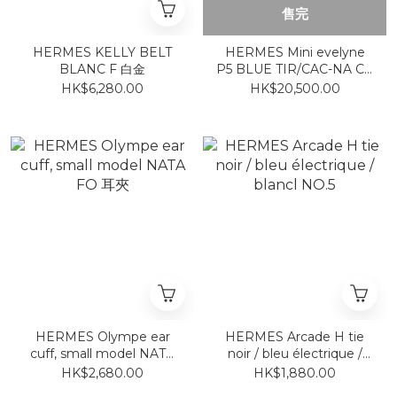
售完
HERMES KELLY BELT
HERMES Mini evelyne
BLANC F 白金
P5 BLUE TIR/CAC-NA CK
扎染藍銀扣
HK$6,280.00
HK$20,500.00
HERMES Olympe ear
HERMES Arcade H tie
cuff, small model NATA
noir / bleu électrique /
FO 耳夾
blancl NO.5
HK$2,680.00
HK$1,880.00