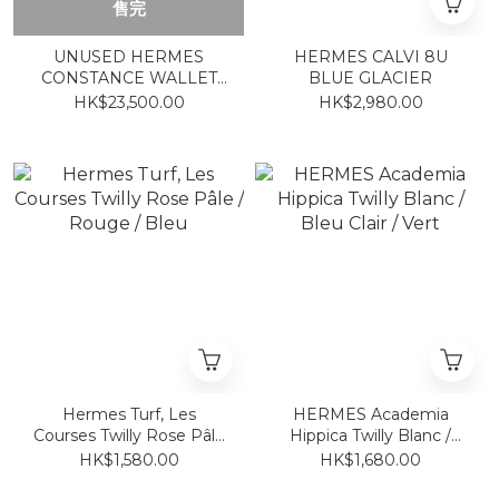
售完
UNUSED HERMES
HERMES CALVI 8U
CONSTANCE WALLET
BLUE GLACIER
ETOUPE CC 大象灰金 長
HK$23,500.00
HK$2,980.00
銀包
Hermes Turf, Les
HERMES Academia
Courses Twilly Rose Pâle
Hippica Twilly Blanc /
/ Rouge / Bleu
Bleu Clair / Vert
HK$1,580.00
HK$1,680.00