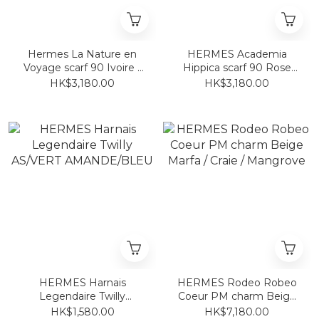
Hermes La Nature en
HERMES Academia
Voyage scarf 90 Ivoire /
Hippica scarf 90 Rose
Rouge H / Vert Loden
Bonbon / Gris Bleuté /
HK$3,180.00
HK$3,180.00
Multicolore
HERMES Harnais
HERMES Rodeo Robeo
Legendaire Twilly
Coeur PM charm Beige
AS/VERT
Marfa / Craie / Mangrove
HK$1,580.00
HK$7,180.00