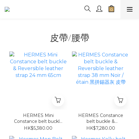
皮帶/腰帶
HERMES Mini
HERMES Constance
Constance belt buckle
belt buckle &
& Reversible leather
Reversible leather
HK$5,380.00
HK$7,280.00
strap 24 mm 65cm
strap 38 mm Noir /
étain 黑拼錫器灰 皮帶