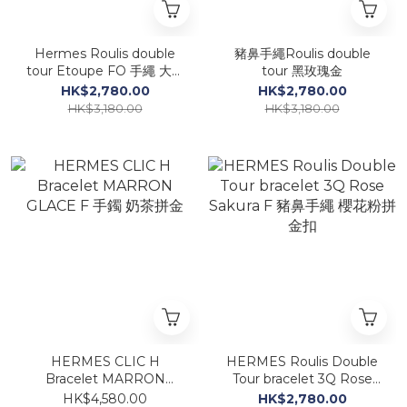
Hermes Roulis double
豬鼻手繩Roulis double
tour Etoupe FO 手繩 大象
tour 黑玫瑰金
灰玫瑰金
HK$2,780.00
HK$2,780.00
HK$3,180.00
HK$3,180.00
HERMES CLIC H
HERMES Roulis Double
Bracelet MARRON
Tour bracelet 3Q Rose
GLACE F 手鐲 奶茶拼金
Sakura F 豬鼻手繩 櫻花粉
HK$4,580.00
HK$2,780.00