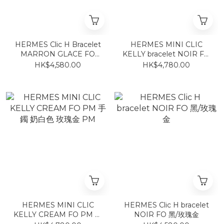
HERMES Clic H Bracelet
HERMES MINI CLIC
MARRON GLACE FO
KELLY bracelet NOIR FO
(ROSE GOLD) 手鐲 奶茶拼
PM 黑拼玫瑰金扣
HK$4,580.00
HK$4,780.00
玫瑰金
HERMES MINI CLIC
HERMES Clic H bracelet
KELLY CREAM FO PM 手
NOIR FO 黑/玫瑰金