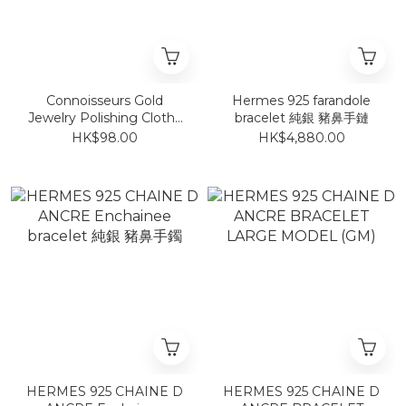
Connoisseurs Gold
Hermes 925 farandole
Jewelry Polishing Cloth~
bracelet 純銀 豬鼻手鏈
925/750/950等等均可使用
HK$98.00
HK$4,880.00
HERMES 925 CHAINE D
HERMES 925 CHAINE D