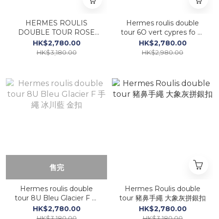
HERMES ROULIS
Hermes roulis double
DOUBLE TOUR ROSE
tour 6O vert cypres fo 手
SAKURA P 3Q 櫻花粉 銀
繩 6O松柏綠玫瑰金
HK$2,780.00
HK$2,780.00
扣
HK$3,180.00
HK$2,980.00
售完
Hermes roulis double
Hermes Roulis double
tour 8U Bleu Glacier F 手
tour 豬鼻手繩 大象灰拼銀扣
繩 冰川藍 金扣
HK$2,780.00
HK$2,780.00
HK$3,180.00
HK$3,180.00