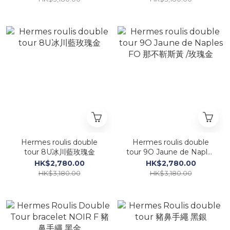
Hermes roulis double
Hermes roulis double
tour 8U冰川藍玫瑰金
tour 9O Jaune de Naples
FO 那不靳斯黃 /玫瑰金
HK$2,780.00
HK$2,780.00
HK$3,180.00
HK$3,180.00