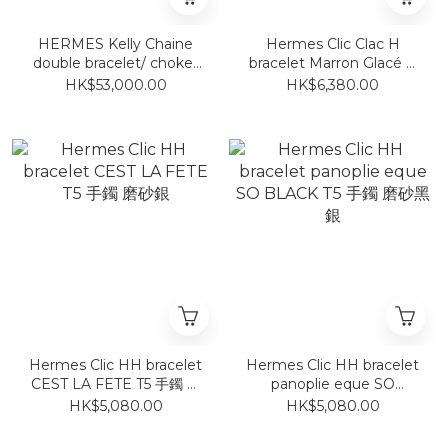
HERMES Kelly Chaine
Hermes Clic Clac H
double bracelet/ choker
bracelet Marron Glacé P
玫瑰金
GM 奶茶拼銀
HK$53,000.00
HK$6,380.00
Hermes Clic HH bracelet
Hermes Clic HH bracelet
CEST LA FETE T5 手鐲 磨
panoplie eque SO
砂銀
BLACK T5 手鐲 磨砂黑銀
HK$5,080.00
HK$5,080.00