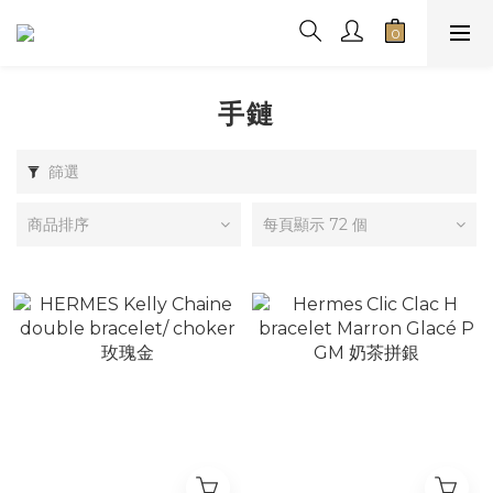
手鏈
篩選
商品排序
每頁顯示 72 個