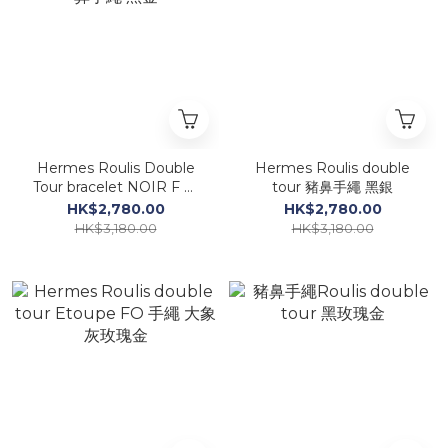
Hermes Roulis Double
Hermes Roulis double
Tour bracelet NOIR F 豬
tour 豬鼻手繩 黑銀
鼻手繩 黑金
HK$2,780.00
HK$2,780.00
HK$3,180.00
HK$3,180.00