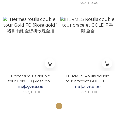
拼金扣
HK$3,180.00
Hermes roulis double
HERMES Roulis double
tour Gold FO (Rose gold
tour bracelet GOLD F 手
) 豬鼻手繩 金棕拼玫瑰金扣
繩 金金
HK$2,780.00
HK$2,780.00
HK$3,180.00
HK$3,180.00
1