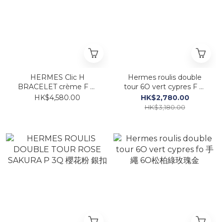
HERMES Clic H
Hermes roulis double
BRACELET crème F 奶
tour 6O vert cypres F 手
白/金 手鐲
繩 6O 松柏綠金
HK$4,580.00
HK$2,780.00
HK$3,180.00