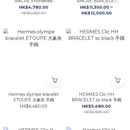
ANCRE Enchainee
ANCRE BRACELET
bracelet 純銀 豬鼻手鐲
LARGE MODEL (GM)
HK$4,780.00
HK$11,300.00 ~
HK$5,280.00
HK$12,000.00
Hermes olympe bracelet
HERMES Clic HH
ETOUPE 大象灰 手鐲
BRACELET so black 手鐲
HK$4,480.00
HK$5,480.00
HK$5,980.00