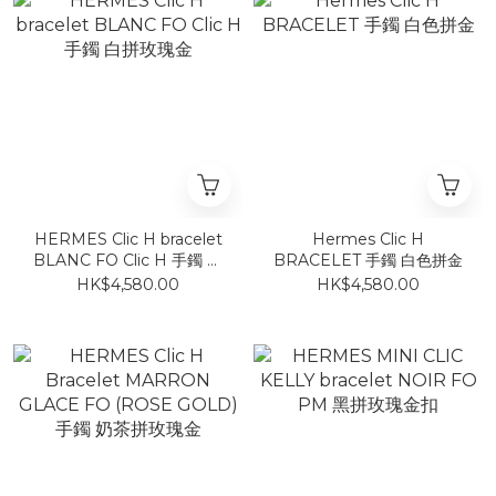
HERMES Clic H bracelet
Hermes Clic H
BLANC FO Clic H 手鐲 白
BRACELET 手鐲 白色拼金
拼玫瑰金
HK$4,580.00
HK$4,580.00