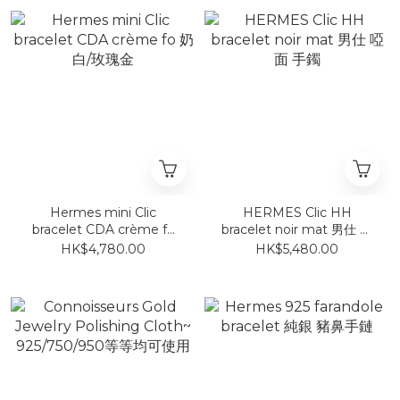
Hermes mini Clic
HERMES Clic HH
bracelet CDA crème fo
bracelet noir mat 男仕 啞
奶白/玫瑰金
面 手鐲
HK$4,780.00
HK$5,480.00