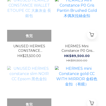
售完
UNUSED HERMES
HERMES Mini
CONSTANCE
Constance P0 Gris
WALLET ETOUPE CC
Pantin Brushed Gold
HK$23,500.00
HK$89,500.00
大象灰金 長銀包
木偶灰拉絲金扣
HK$91,500.00
售完