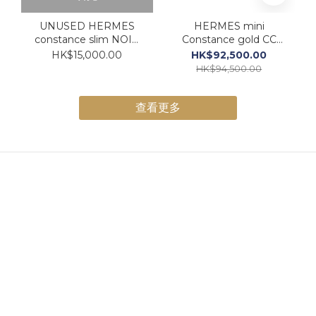
UNUSED HERMES
HERMES mini
constance slim NOIR
Constance gold CC
CC Epsom 黑色金扣
WITH MIRROR 金棕色
HK$15,000.00
HK$92,500.00
金扣 （有鏡）
HK$94,500.00
查看更多