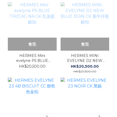
售完
售完
HERMES Mini
HERMES MINI
evelyne P5 BLUE
EVELYNE D2 NEW
TIR/CAC-NA CK 扎染藍
BLUE JEAN CK 新牛仔
HK$20,500.00
HK$20,500.00
銀扣
藍銀扣
HK$21,500.00