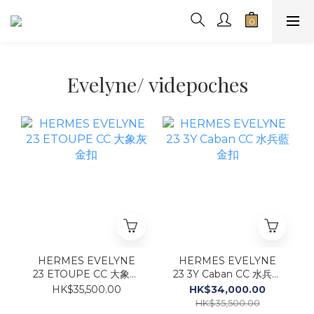
Evelyne/ videpoches
HERMES EVELYNE
HERMES EVELYNE
23 ETOUPE CC 大象灰
23 3Y Caban CC 水兵藍
金扣
金扣
HK$35,500.00
HK$34,000.00
HK$35,500.00