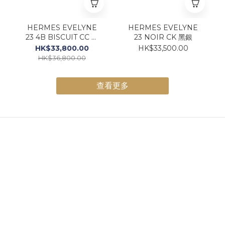
HERMES EVELYNE
HERMES EVELYNE
23 4B BISCUIT CC 餅
23 NOIR CK 黑銀
乾色金扣
HK$33,800.00
HK$33,500.00
HK$36,800.00
查看更多