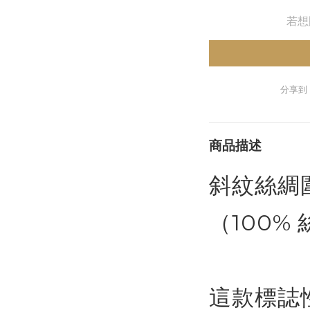
若想
分享到
商品描述
斜紋絲綢
（100%
這款標誌