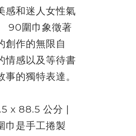
美感和迷人女性氣
。 90圍巾象徵著
的創作的無限自
的情感以及等待書
敘事的獨特表達。
 x 88.5 公分 |
圍巾是手工捲製