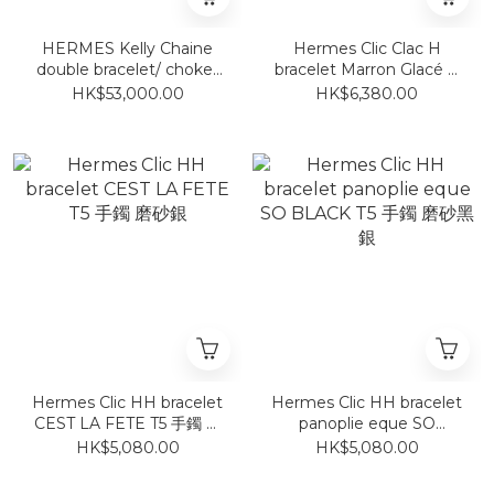
HERMES Kelly Chaine
Hermes Clic Clac H
double bracelet/ choker
bracelet Marron Glacé P
玫瑰金
GM 奶茶拼銀
HK$53,000.00
HK$6,380.00
Hermes Clic HH bracelet
Hermes Clic HH bracelet
CEST LA FETE T5 手鐲 磨
panoplie eque SO
砂銀
BLACK T5 手鐲 磨砂黑銀
HK$5,080.00
HK$5,080.00