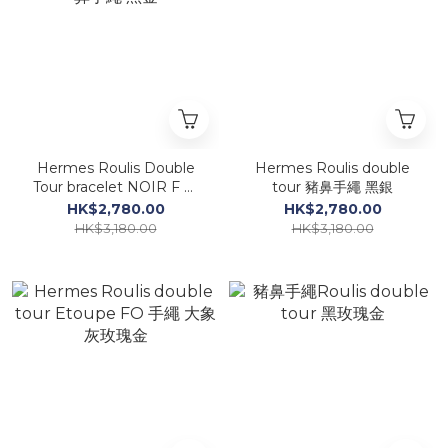
Hermes Roulis Double
Hermes Roulis double
Tour bracelet NOIR F 豬
tour 豬鼻手繩 黑銀
鼻手繩 黑金
HK$2,780.00
HK$2,780.00
HK$3,180.00
HK$3,180.00