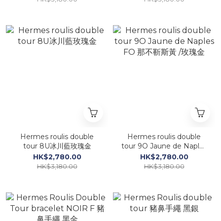
Hermes roulis double
Hermes roulis double
tour 8U冰川藍玫瑰金
tour 9O Jaune de Naples
FO 那不靳斯黃 /玫瑰金
HK$2,780.00
HK$2,780.00
HK$3,180.00
HK$3,180.00