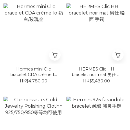
Hermes mini Clic
HERMES Clic HH
bracelet CDA crème fo
bracelet noir mat 男仕 啞
奶白/玫瑰金
面 手鐲
HK$4,780.00
HK$5,480.00