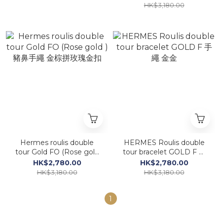
拼金扣
HK$3,180.00
Hermes roulis double
HERMES Roulis double
tour Gold FO (Rose gold
tour bracelet GOLD F 手
) 豬鼻手繩 金棕拼玫瑰金扣
繩 金金
HK$2,780.00
HK$2,780.00
HK$3,180.00
HK$3,180.00
1