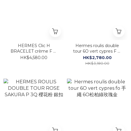
HERMES Clic H
Hermes roulis double
BRACELET crème F 奶
tour 6O vert cypres F 手
白/金 手鐲
繩 6O 松柏綠金
HK$4,580.00
HK$2,780.00
HK$3,180.00