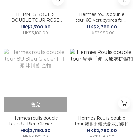
HERMES ROULIS
Hermes roulis double
DOUBLE TOUR ROSE
tour 6O vert cypres fo 手
SAKURA P 3Q 櫻花粉 銀
繩 6O松柏綠玫瑰金
HK$2,780.00
HK$2,780.00
扣
HK$3,180.00
HK$2,980.00
售完
Hermes roulis double
Hermes Roulis double
tour 8U Bleu Glacier F 手
tour 豬鼻手繩 大象灰拼銀扣
繩 冰川藍 金扣
HK$2,780.00
HK$2,780.00
HK$3,180.00
HK$3,180.00