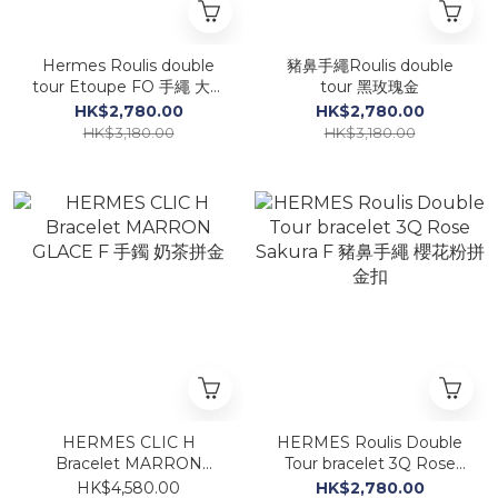
Hermes Roulis double
豬鼻手繩Roulis double
tour Etoupe FO 手繩 大象
tour 黑玫瑰金
灰玫瑰金
HK$2,780.00
HK$2,780.00
HK$3,180.00
HK$3,180.00
HERMES CLIC H
HERMES Roulis Double
Bracelet MARRON
Tour bracelet 3Q Rose
GLACE F 手鐲 奶茶拼金
Sakura F 豬鼻手繩 櫻花粉
HK$4,580.00
HK$2,780.00