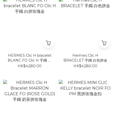
HERMES Clic H bracelet
Hermes Clic H
BLANC FO Clic H 手鐲 白
BRACELET 手鐲 白色拼金
拼玫瑰金
HK$4,580.00
HK$4,580.00