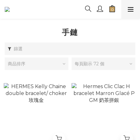
手鏈
篩選
商品排序
每頁顯示 72 個