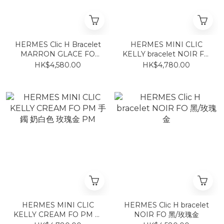
HERMES Clic H Bracelet
HERMES MINI CLIC
MARRON GLACE FO
KELLY bracelet NOIR FO
(ROSE GOLD) 手鐲 奶茶拼
PM 黑拼玫瑰金扣
HK$4,580.00
HK$4,780.00
玫瑰金
HERMES MINI CLIC
HERMES Clic H bracelet
KELLY CREAM FO PM 手
NOIR FO 黑/玫瑰金