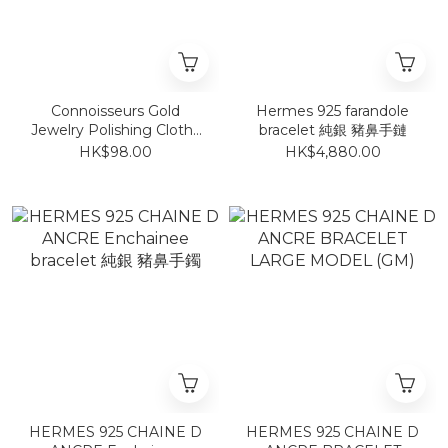
Connoisseurs Gold
Hermes 925 farandole
Jewelry Polishing Cloth~
bracelet 純銀 豬鼻手鏈
925/750/950等等均可使用
HK$98.00
HK$4,880.00
HERMES 925 CHAINE D
HERMES 925 CHAINE D