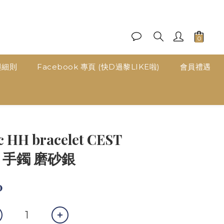
與細則
Facebook 專頁 (快D過黎LIKE啦)
會員禮遇
立即購買
c HH bracelet CEST
T5 手鐲 磨砂銀
0