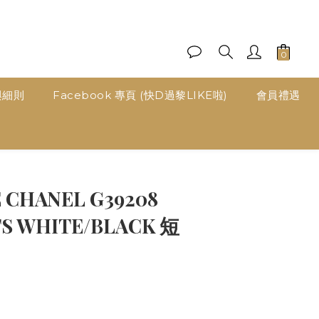
與細則
Facebook 專頁 (快D過黎LIKE啦)
會員禮遇
立即購買
 CHANEL G39208
S WHITE/BLACK 短
0