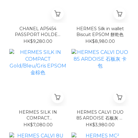
CHANEL AP5454
HERMES Silk in wallet
PASSPORT HOLDER
Biscuit EPSOM 餅乾色
BLACK
HK$9,280.00
HK$8,980.00
HERMES SILK IN
HERMES CALVI DUO
COMPACT
85 ARDOISE 石板灰 卡
Gold/Bleu/Gris
包
HK$7,080.00
HK$3,980.00
EPSOM 金棕色