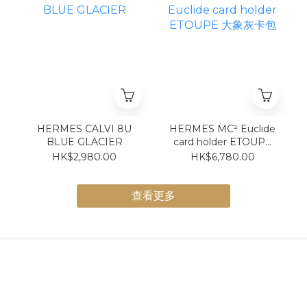
HERMES CALVI 8U
HERMES MC² Euclide
BLUE GLACIER
card holder ETOUPE
大象灰卡包
HK$2,980.00
HK$6,780.00
查看更多