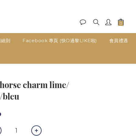
與細則
Facebook 專頁 (快D過黎LIKE啦)
會員禮遇
立即購買
horse charm lime/
/bleu
0